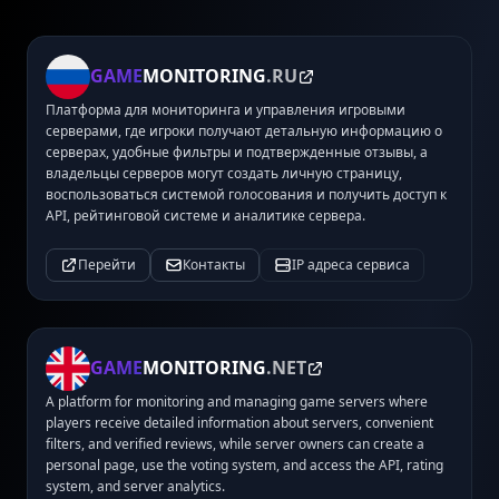
GAME
MONITORING
.RU
Платформа для мониторинга и управления игровыми
серверами, где игроки получают детальную информацию о
серверах, удобные фильтры и подтвержденные отзывы, а
владельцы серверов могут создать личную страницу,
воспользоваться системой голосования и получить доступ к
API, рейтинговой системе и аналитике сервера.
Перейти
Контакты
IP адреса сервиса
GAME
MONITORING
.NET
A platform for monitoring and managing game servers where
players receive detailed information about servers, convenient
filters, and verified reviews, while server owners can create a
personal page, use the voting system, and access the API, rating
system, and server analytics.