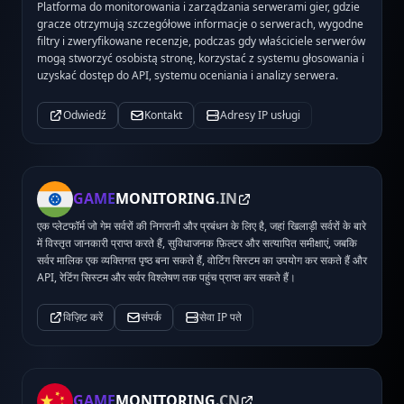
Platforma do monitorowania i zarządzania serwerami gier, gdzie
gracze otrzymują szczegółowe informacje o serwerach, wygodne
filtry i zweryfikowane recenzje, podczas gdy właściciele serwerów
mogą stworzyć osobistą stronę, korzystać z systemu głosowania i
uzyskać dostęp do API, systemu oceniania i analizy serwera.
Odwiedź
Kontakt
Adresy IP usługi
GAME
MONITORING
.IN
एक प्लेटफॉर्म जो गेम सर्वरों की निगरानी और प्रबंधन के लिए है, जहां खिलाड़ी सर्वरों के बारे
में विस्तृत जानकारी प्राप्त करते हैं, सुविधाजनक फ़िल्टर और सत्यापित समीक्षाएं, जबकि
सर्वर मालिक एक व्यक्तिगत पृष्ठ बना सकते हैं, वोटिंग सिस्टम का उपयोग कर सकते हैं और
API, रेटिंग सिस्टम और सर्वर विश्लेषण तक पहुंच प्राप्त कर सकते हैं।
विज़िट करें
संपर्क
सेवा IP पते
GAME
MONITORING
.CN