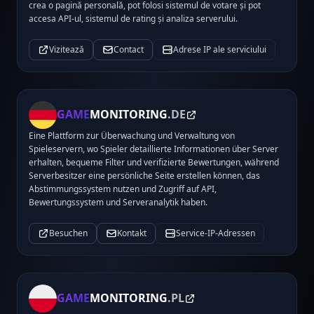
crea o pagină personală, pot folosi sistemul de votare și pot
accesa API-ul, sistemul de rating și analiza serverului.
Vizitează
Contact
Adrese IP ale serviciului
GAME
MONITORING
.DE
Eine Plattform zur Überwachung und Verwaltung von
Spieleservern, wo Spieler detaillierte Informationen über Server
erhalten, bequeme Filter und verifizierte Bewertungen, während
Serverbesitzer eine persönliche Seite erstellen können, das
Abstimmungssystem nutzen und Zugriff auf API,
Bewertungssystem und Serveranalytik haben.
Besuchen
Kontakt
Service-IP-Adressen
GAME
MONITORING
.PL