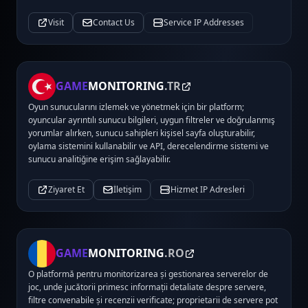
Visit
Contact Us
Service IP Addresses
GAME
MONITORING
.TR
Oyun sunucularını izlemek ve yönetmek için bir platform;
oyuncular ayrıntılı sunucu bilgileri, uygun filtreler ve doğrulanmış
yorumlar alırken, sunucu sahipleri kişisel sayfa oluşturabilir,
oylama sistemini kullanabilir ve API, derecelendirme sistemi ve
sunucu analitiğine erişim sağlayabilir.
Ziyaret Et
İletişim
Hizmet IP Adresleri
GAME
MONITORING
.RO
O platformă pentru monitorizarea și gestionarea serverelor de
joc, unde jucătorii primesc informații detaliate despre servere,
filtre convenabile și recenzii verificate; proprietarii de servere pot