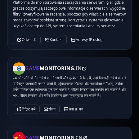
Platforma do monitorowania i zarządzania serwerami gier, gdzie
gracze otrzymują szczegółowe informacje o serwerach, wygodne
filtry i zweryfikowane recenzje, podczas gdy właściciele serwerów
mogą stworzyć osobistą stronę, korzystać z systemu głosowania i
uzyskać dostęp do API, systemu oceniania i analizy serwera.
Odwiedź
Kontakt
Adresy IP usługi
GAME
MONITORING
.IN
एक प्लेटफॉर्म जो गेम सर्वरों की निगरानी और प्रबंधन के लिए है, जहां खिलाड़ी सर्वरों के बारे
में विस्तृत जानकारी प्राप्त करते हैं, सुविधाजनक फ़िल्टर और सत्यापित समीक्षाएं, जबकि
सर्वर मालिक एक व्यक्तिगत पृष्ठ बना सकते हैं, वोटिंग सिस्टम का उपयोग कर सकते हैं और
API, रेटिंग सिस्टम और सर्वर विश्लेषण तक पहुंच प्राप्त कर सकते हैं।
विज़िट करें
संपर्क
सेवा IP पते
GAME
MONITORING
.CN