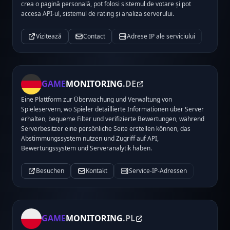
crea o pagină personală, pot folosi sistemul de votare și pot
accesa API-ul, sistemul de rating și analiza serverului.
Vizitează
Contact
Adrese IP ale serviciului
GAME
MONITORING
.DE
Eine Plattform zur Überwachung und Verwaltung von
Spieleservern, wo Spieler detaillierte Informationen über Server
erhalten, bequeme Filter und verifizierte Bewertungen, während
Serverbesitzer eine persönliche Seite erstellen können, das
Abstimmungssystem nutzen und Zugriff auf API,
Bewertungssystem und Serveranalytik haben.
Besuchen
Kontakt
Service-IP-Adressen
GAME
MONITORING
.PL