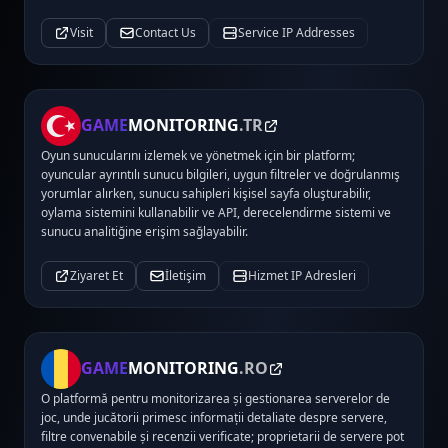
Visit
Contact Us
Service IP Addresses
GAME
MONITORING
.TR
Oyun sunucularını izlemek ve yönetmek için bir platform;
oyuncular ayrıntılı sunucu bilgileri, uygun filtreler ve doğrulanmış
yorumlar alırken, sunucu sahipleri kişisel sayfa oluşturabilir,
oylama sistemini kullanabilir ve API, derecelendirme sistemi ve
sunucu analitiğine erişim sağlayabilir.
Ziyaret Et
İletişim
Hizmet IP Adresleri
GAME
MONITORING
.RO
O platformă pentru monitorizarea și gestionarea serverelor de
joc, unde jucătorii primesc informații detaliate despre servere,
filtre convenabile și recenzii verificate; proprietarii de servere pot