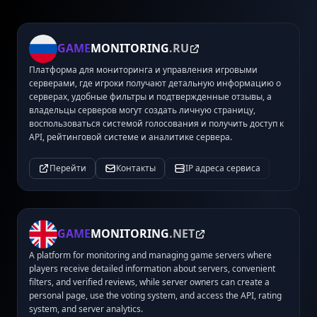
GAME
MONITORING
.RU
Платформа для мониторинга и управления игровыми
серверами, где игроки получают детальную информацию о
серверах, удобные фильтры и подтвержденные отзывы, а
владельцы серверов могут создать личную страницу,
воспользоваться системой голосования и получить доступ к
API, рейтинговой системе и аналитике сервера.
Перейти
Контакты
IP адреса сервиса
GAME
MONITORING
.NET
A platform for monitoring and managing game servers where
players receive detailed information about servers, convenient
filters, and verified reviews, while server owners can create a
personal page, use the voting system, and access the API, rating
system, and server analytics.