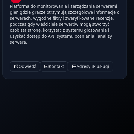
Platforma do monitorowania i zarządzania serwerami
gier, gdzie gracze otrzymują szczegółowe informacje o
serwerach, wygodne filtry i zweryfikowane recenzje,
podczas gdy właściciele serwerów mogą stworzyć
osobistą stronę, korzystać z systemu głosowania i
uzyskać dostęp do API, systemu oceniania i analizy
serwera.
Odwiedź
Kontakt
Adresy IP usługi