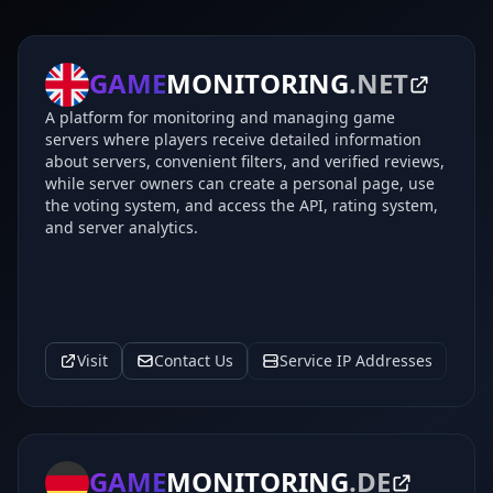
GAME
MONITORING
.NET
A platform for monitoring and managing game
servers where players receive detailed information
about servers, convenient filters, and verified reviews,
while server owners can create a personal page, use
the voting system, and access the API, rating system,
and server analytics.
Visit
Contact Us
Service IP Addresses
GAME
MONITORING
.DE