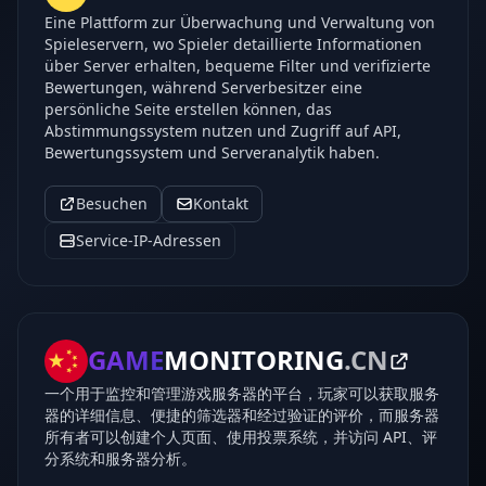
Eine Plattform zur Überwachung und Verwaltung von
Spieleservern, wo Spieler detaillierte Informationen
über Server erhalten, bequeme Filter und verifizierte
Bewertungen, während Serverbesitzer eine
persönliche Seite erstellen können, das
Abstimmungssystem nutzen und Zugriff auf API,
Bewertungssystem und Serveranalytik haben.
Besuchen
Kontakt
Service-IP-Adressen
GAME
MONITORING
.CN
一个用于监控和管理游戏服务器的平台，玩家可以获取服务
器的详细信息、便捷的筛选器和经过验证的评价，而服务器
所有者可以创建个人页面、使用投票系统，并访问 API、评
分系统和服务器分析。