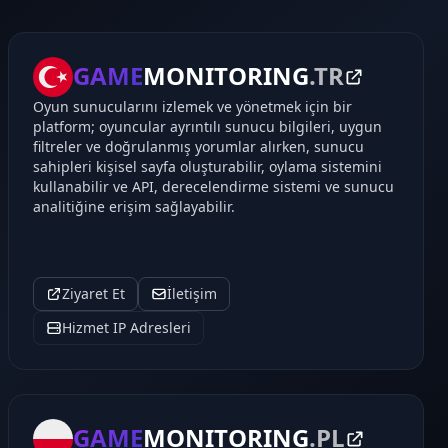
GAME
MONITORING
.TR
Oyun sunucularını izlemek ve yönetmek için bir
platform; oyuncular ayrıntılı sunucu bilgileri, uygun
filtreler ve doğrulanmış yorumlar alırken, sunucu
sahipleri kişisel sayfa oluşturabilir, oylama sistemini
kullanabilir ve API, derecelendirme sistemi ve sunucu
analitiğine erişim sağlayabilir.
Ziyaret Et
İletişim
Hizmet IP Adresleri
GAME
MONITORING
.PL