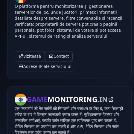
O platformă pentru monitorizarea și gestionarea
serverelor de joc, unde jucătorii primesc informații
detaliate despre servere, filtre convenabile și recenzii
verificate; proprietarii de servere pot crea o pagină
personală, pot folosi sistemul de votare și pot accesa
API-ul, sistemul de rating și analiza serverului.
Vizitează
Contact
Adrese IP ale serviciului
GAME
MONITORING
.IN
एक प्लेटफॉर्म जो गेम सर्वरों की निगरानी और प्रबंधन के लिए है, जहां खिलाड़ी
सर्वरों के बारे में विस्तृत जानकारी प्राप्त करते हैं, सुविधाजनक फ़िल्टर और
सत्यापित समीक्षाएं, जबकि सर्वर मालिक एक व्यक्तिगत पृष्ठ बना सकते हैं,
वोटिंग सिस्टम का उपयोग कर सकते हैं और API, रेटिंग सिस्टम और सर्वर
विश्लेषण तक पहुंच प्राप्त कर सकते हैं।