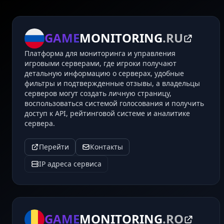
GAME
MONITORING
.RU
Платформа для мониторинга и управления
игровыми серверами, где игроки получают
детальную информацию о серверах, удобные
фильтры и подтвержденные отзывы, а владельцы
серверов могут создать личную страницу,
воспользоваться системой голосования и получить
доступ к API, рейтинговой системе и аналитике
сервера.
Перейти
Контакты
IP адреса сервиса
GAME
MONITORING
.RO