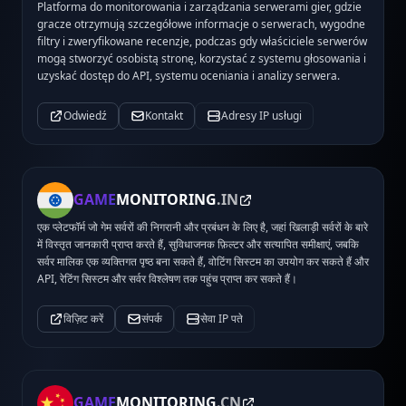
Platforma do monitorowania i zarządzania serwerami gier, gdzie
gracze otrzymują szczegółowe informacje o serwerach, wygodne
filtry i zweryfikowane recenzje, podczas gdy właściciele serwerów
mogą stworzyć osobistą stronę, korzystać z systemu głosowania i
uzyskać dostęp do API, systemu oceniania i analizy serwera.
Odwiedź
Kontakt
Adresy IP usługi
GAME
MONITORING
.IN
एक प्लेटफॉर्म जो गेम सर्वरों की निगरानी और प्रबंधन के लिए है, जहां खिलाड़ी सर्वरों के बारे
में विस्तृत जानकारी प्राप्त करते हैं, सुविधाजनक फ़िल्टर और सत्यापित समीक्षाएं, जबकि
सर्वर मालिक एक व्यक्तिगत पृष्ठ बना सकते हैं, वोटिंग सिस्टम का उपयोग कर सकते हैं और
API, रेटिंग सिस्टम और सर्वर विश्लेषण तक पहुंच प्राप्त कर सकते हैं।
विज़िट करें
संपर्क
सेवा IP पते
GAME
MONITORING
.CN