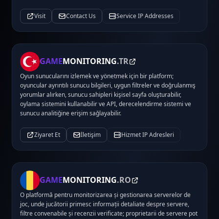
Visit
Contact Us
Service IP Addresses
GAME
MONITORING
.TR
Oyun sunucularını izlemek ve yönetmek için bir platform;
oyuncular ayrıntılı sunucu bilgileri, uygun filtreler ve doğrulanmış
yorumlar alırken, sunucu sahipleri kişisel sayfa oluşturabilir,
oylama sistemini kullanabilir ve API, derecelendirme sistemi ve
sunucu analitiğine erişim sağlayabilir.
Ziyaret Et
İletişim
Hizmet IP Adresleri
GAME
MONITORING
.RO
O platformă pentru monitorizarea și gestionarea serverelor de
joc, unde jucătorii primesc informații detaliate despre servere,
filtre convenabile și recenzii verificate; proprietarii de servere pot