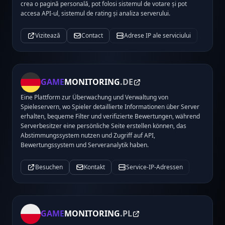
crea o pagină personală, pot folosi sistemul de votare și pot
accesa API-ul, sistemul de rating și analiza serverului.
Vizitează
Contact
Adrese IP ale serviciului
GAME
MONITORING
.DE
Eine Plattform zur Überwachung und Verwaltung von
Spieleservern, wo Spieler detaillierte Informationen über Server
erhalten, bequeme Filter und verifizierte Bewertungen, während
Serverbesitzer eine persönliche Seite erstellen können, das
Abstimmungssystem nutzen und Zugriff auf API,
Bewertungssystem und Serveranalytik haben.
Besuchen
Kontakt
Service-IP-Adressen
GAME
MONITORING
.PL