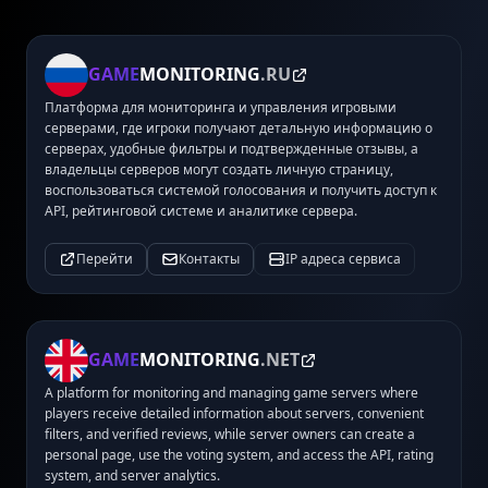
GAME
MONITORING
.RU
Платформа для мониторинга и управления игровыми
серверами, где игроки получают детальную информацию о
серверах, удобные фильтры и подтвержденные отзывы, а
владельцы серверов могут создать личную страницу,
воспользоваться системой голосования и получить доступ к
API, рейтинговой системе и аналитике сервера.
Перейти
Контакты
IP адреса сервиса
GAME
MONITORING
.NET
A platform for monitoring and managing game servers where
players receive detailed information about servers, convenient
filters, and verified reviews, while server owners can create a
personal page, use the voting system, and access the API, rating
system, and server analytics.