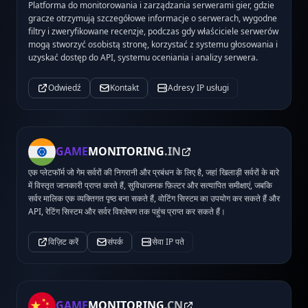
Platforma do monitorowania i zarządzania serwerami gier, gdzie
gracze otrzymują szczegółowe informacje o serwerach, wygodne
filtry i zweryfikowane recenzje, podczas gdy właściciele serwerów
mogą stworzyć osobistą stronę, korzystać z systemu głosowania i
uzyskać dostęp do API, systemu oceniania i analizy serwera.
Odwiedź
Kontakt
Adresy IP usługi
GAME
MONITORING
.IN
एक प्लेटफॉर्म जो गेम सर्वरों की निगरानी और प्रबंधन के लिए है, जहां खिलाड़ी सर्वरों के बारे
में विस्तृत जानकारी प्राप्त करते हैं, सुविधाजनक फ़िल्टर और सत्यापित समीक्षाएं, जबकि
सर्वर मालिक एक व्यक्तिगत पृष्ठ बना सकते हैं, वोटिंग सिस्टम का उपयोग कर सकते हैं और
API, रेटिंग सिस्टम और सर्वर विश्लेषण तक पहुंच प्राप्त कर सकते हैं।
विज़िट करें
संपर्क
सेवा IP पते
GAME
MONITORING
.CN