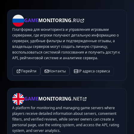
GAME
MONITORING
.RU
Платформа для мониторинга и управления игровыми
серверами, где игроки получают детальную информацию о
серверах, удобные фильтры и подтвержденные отзывы, а
владельцы серверов могут создать личную страницу,
воспользоваться системой голосования и получить доступ к
API, рейтинговой системе и аналитике сервера.
Перейти
Контакты
IP адреса сервиса
GAME
MONITORING
.NET
A platform for monitoring and managing game servers where
players receive detailed information about servers, convenient
filters, and verified reviews, while server owners can create a
personal page, use the voting system, and access the API, rating
system, and server analytics.