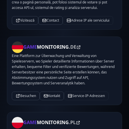
crea o pagină personală, pot folosi sistemul de votare și pot
accesa API-ul, sistemul de rating și analiza serverului.
Vizitează
Contact
Adrese IP ale serviciului
GAME
MONITORING
.DE
Eine Plattform zur Überwachung und Verwaltung von
Spieleservern, wo Spieler detaillierte Informationen über Server
erhalten, bequeme Filter und verifizierte Bewertungen, während
Serverbesitzer eine persönliche Seite erstellen können, das
Abstimmungssystem nutzen und Zugriff auf API,
Bewertungssystem und Serveranalytik haben.
Besuchen
Kontakt
Service-IP-Adressen
GAME
MONITORING
.PL