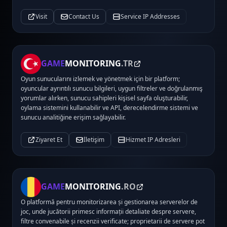
Visit
Contact Us
Service IP Addresses
GAME
MONITORING
.TR
Oyun sunucularını izlemek ve yönetmek için bir platform;
oyuncular ayrıntılı sunucu bilgileri, uygun filtreler ve doğrulanmış
yorumlar alırken, sunucu sahipleri kişisel sayfa oluşturabilir,
oylama sistemini kullanabilir ve API, derecelendirme sistemi ve
sunucu analitiğine erişim sağlayabilir.
Ziyaret Et
İletişim
Hizmet IP Adresleri
GAME
MONITORING
.RO
O platformă pentru monitorizarea și gestionarea serverelor de
joc, unde jucătorii primesc informații detaliate despre servere,
filtre convenabile și recenzii verificate; proprietarii de servere pot